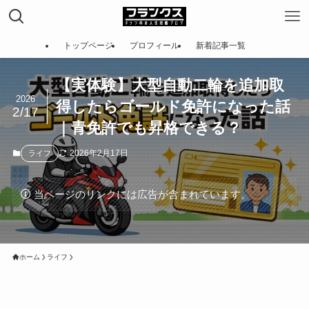
トップページ
プロフィール
新着記事一覧
【実体験】大型自動二輪を追加取
2026
得したらゴールド免許になった話
2/17
｜青免許でも昇格できる？
2026年2月17日
ライフ
当ページのリンクには広告が含まれています。
ホーム
ライフ