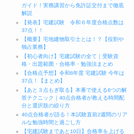
ガイド！実務講習から免許証交付まで徹底
解説
【発表】宅建試験 令和６年度合格点数は
37点！！
【概要】宅地建物取引士とは！？【役割や
独占業務】
【初心者向け】宅建試験の全て｜受験資
格・出題範囲・合格率・勉強法まとめ
【合格点予想】令和6年度 宅建試験 今年は
37点！【まとめ】
【あと３点もぎ取る】本番で使える6つの解
答テクニック｜40点合格者が教える時間配
分と選択肢の絞り方
40点合格者が語る！本試験直前2週間のリア
ルな勉強時間と過ごし方
【宅建試験まであと10日】合格率を上げる