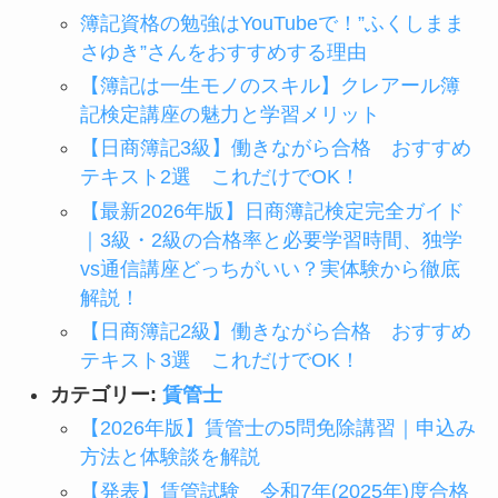
簿記資格の勉強はYouTubeで！”ふくしまま
さゆき”さんをおすすめする理由
【簿記は一生モノのスキル】クレアール簿
記検定講座の魅力と学習メリット
【日商簿記3級】働きながら合格 おすすめ
テキスト2選 これだけでOK！
【最新2026年版】日商簿記検定完全ガイド
｜3級・2級の合格率と必要学習時間、独学
vs通信講座どっちがいい？実体験から徹底
解説！
【日商簿記2級】働きながら合格 おすすめ
テキスト3選 これだけでOK！
カテゴリー:
賃管士
【2026年版】賃管士の5問免除講習｜申込み
方法と体験談を解説
【発表】賃管試験 令和7年(2025年)度合格