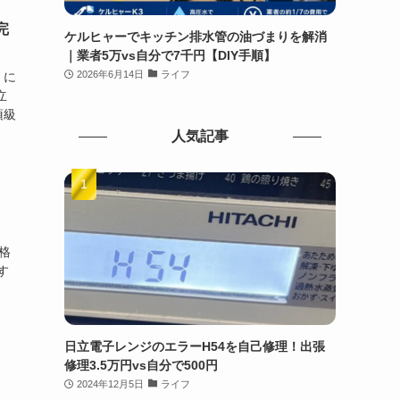
完
ケルヒャーでキッチン排水管の油づまりを解消
｜業者5万vs自分で7千円【DIY手順】
2026年6月14日
ライフ
）に
立
須級
人気記事
格
す
日立電子レンジのエラーH54を自己修理！出張
修理3.5万円vs自分で500円
2024年12月5日
ライフ