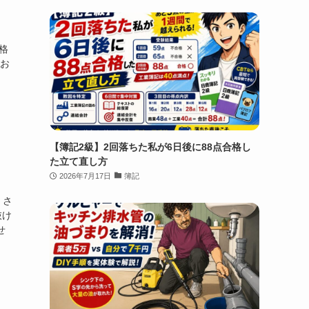
格
なお
【簿記2級】2回落ちた私が6日後に88点合格し
た立て直し方
2026年7月17日
簿記
。さ
抜け
せ