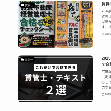
賃貸
賃管士
70
管理
ば辛
す。 
202
20
賃管士
で合
宅建
（宅
心し
の学習
202