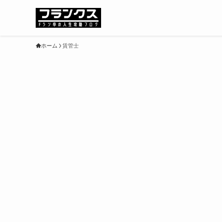
ホーム
賃管士