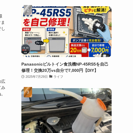
様
けま
でし
Panasonicビルトイン食洗機NP-45RS5を自己
修理！交換20万vs自分で7,000円【DIY】
2025年7月29日
ライフ
の広
てみ
ね。