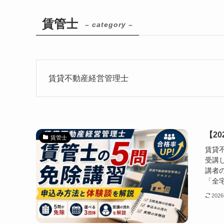
賃管士
– category –
賃貸不動産経営管理士
【2
賃管士
賃貸
受講
講者
「全宅
202