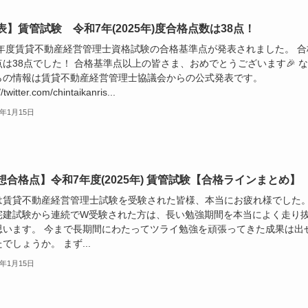
表】賃管試験 令和7年(2025年)度合格点数は38点！
25年度賃貸不動産経営管理士資格試験の合格基準点が発表されました。 合
点は38点でした！ 合格基準点以上の皆さま、おめでとうございます🎉 
らの情報は賃貸不動産経営管理士協議会からの公式発表です。
//twitter.com/chintaikanris...
6年1月15日
想合格点】令和7年度(2025年) 賃管試験【合格ラインまとめ】
は賃貸不動産経営管理士試験を受験された皆様、本当にお疲れ様でした
宅建試験から連続でW受験された方は、長い勉強期間を本当によく走り
思います。 今まで長期間にわたってツライ勉強を頑張ってきた成果は出
でしょうか。 まず...
6年1月15日