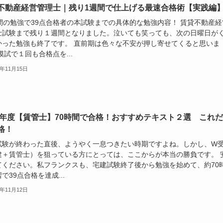
不動産経営管理士｜残り1週間で仕上げる最速合格術【実践編
時間の勉強で39点合格者の本試験までの具体的な勉強内容！ 賃貸不動産経
士試験まで残り１週間となりました。泣いても笑っても、次の日曜日が
かった勉強も終了です。 直前期は色々な不安が押し寄せてくると思いま
模試で１回も合格点を...
5年11月15日
25年度【賃管士】70時間で合格！おすすめテキスト２選 これ
格！
試験が終わった直後、ようやく一息つきたい時期ですよね。しかし、W
建＋賃管士）を狙っている方にとっては、ここからが本当の勝負です。 
てください。私フランクスも、宅建試験終了後から勉強を始めて、約70
で39点合格を達成...
5年11月12日