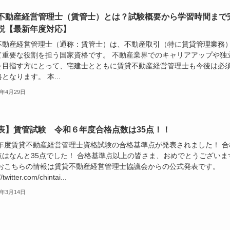
不動産経営管理士（賃管士）とは？試験概要から学習時間まで
説【最新年度対応】
不動産経営管理士（通称：賃管士）は、不動産取引（特に賃貸管理業務
て重要な役割を担う国家資格です。 不動産業界でのキャリアアップや独
を目指す方にとって、宅建士とともに賃貸不動産経営管理士も今後は必
となります。 本...
6年4月29日
表】賃管試験 令和６年度合格点数は35点！！
24年度賃貸不動産経営管理士資格試験の合格基準点が発表されました！ 合
点はなんと35点でした！ 合格基準点以上の皆さま、おめでとうございま
 なおこちらの情報は賃貸不動産経営管理士協議会からの公式発表です。
//twitter.com/chintai...
5年3月14日