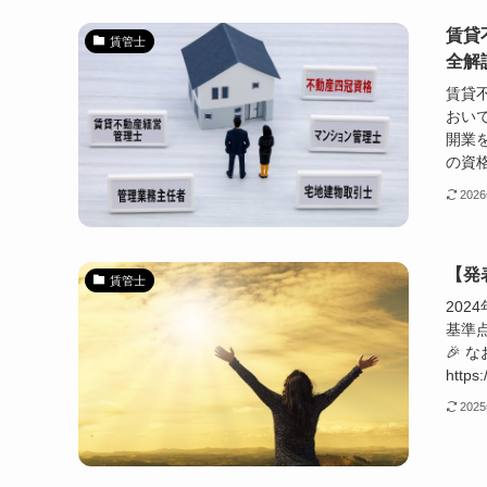
賃貸
賃管士
全解
賃貸
おい
開業
の資格
202
【発
賃管士
20
基準
🎉
https:
202