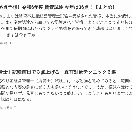
格点予想】令和6年度 賃管試験 今年は36点！【まとめ】
めに まずは賃貸不動産経営管理士試験を受験された皆様、本当にお疲れ
た。また宅建試験から続けてW受験された皆様、よくぞここまで走り抜
。今まで長期間にわたってツライ勉強を頑張ってきた成果は出せました
。 まずは今まで頑...
5年3月14日
管士】試験前日で３点上げる！直前対策テクニック６選
貸不動産経営管理士（賃管士）試験」はいざ勉強を進めてみると、範囲
実務的な内容の多さに驚く人も多いのではないでしょうか。模試を受け
時間が足りず、見直しもできないまま終わってしまうこともありますよ
試験前日になる...
5年11月15日