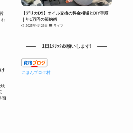
】
【デリカD5】オイル交換の料金相場とDIY手順
営
｜年1万円の節約術
くれ
2025年4月28日
ライフ
1日1ｸﾘｯｸお願いします!
だけ
にほんブログ村
受験
安
時間