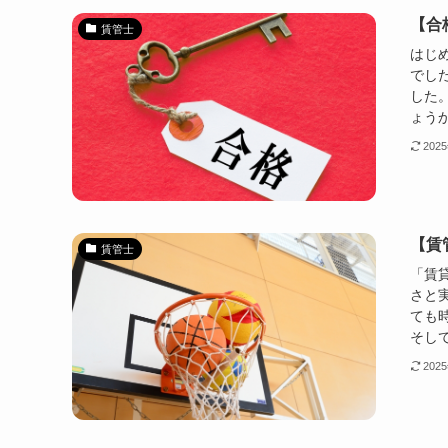
【合
賃管士
はじ
でし
した
ょうか
202
【賃
賃管士
「賃
さと
ても
そして
202