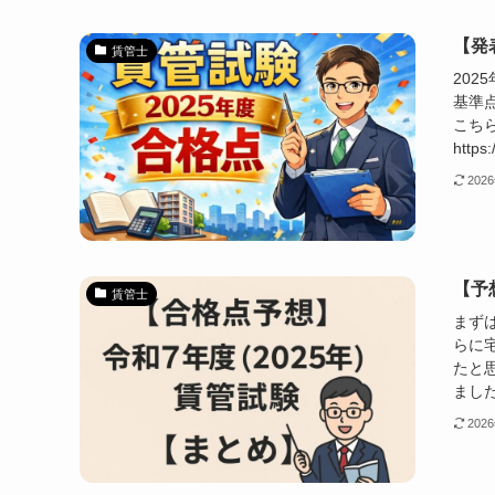
【発
賃管士
20
基準
こち
https:
202
【予
賃管士
まず
らに
たと
ました
202