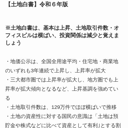
【土地白書】令和６年版
※
土地白書
は、
基本は上昇
、土地取引件数・オ
フィスビルは
横ばい
、投資関係は
減少
と覚えま
しょう
・地価公示は、全国全用途平均・住宅地・商業地
のいずれも
3年連続で
上昇
し、上昇率が拡大
・三大都市圏では上昇率が拡大し、地方圏でも上
昇率が拡大傾向となるなど、
上昇基調
を強めてい
る
・
土地取引件数
は、129万件で
ほぼ横ばい
で推移
・土地の資産性に対する国民の意識は「土地は預
貯金や株式などに比べて資産として有利｣とする割