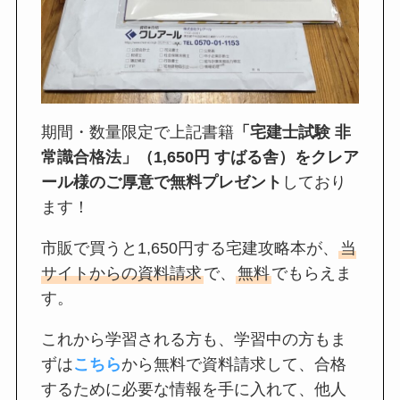
期間・数量限定で上記書籍
「宅建士試験 非
常識合格法」（1,650円 すばる舎）をクレア
ール様のご厚意で無料プレゼント
しており
ます！
市販で買うと1,650円する宅建攻略本が、
当
サイトからの資料請求
で、
無料
でもらえま
す。
これから学習される方も、学習中の方もま
ずは
こちら
から無料で資料請求して、合格
するために必要な情報を手に入れて、他人