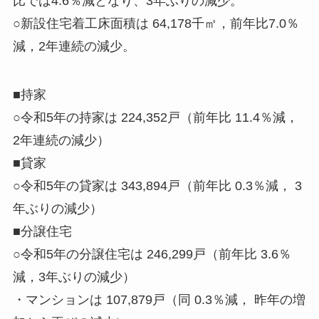
比では
4.6％減
となり、
3年ぶりの
減少
。
○新設住宅着工床面積は 64,178千㎡，前年比
7.0％
減
，
2年連続の
減少
。
■
持家
○令和5年の持家は 224,352戸（前年比
11.4％減
，
2年連続の
減少
）
■
貸家
○令和5年の貸家は 343,894戸（前年比
0.3％減
，
3
年ぶりの
減少
）
■
分譲住宅
○令和5年の分譲住宅は 246,299戸（前年比
3.6％
減
，
3年ぶりの
減少
）
・マンションは 107,879戸（同
0.3％減
，
昨年の増