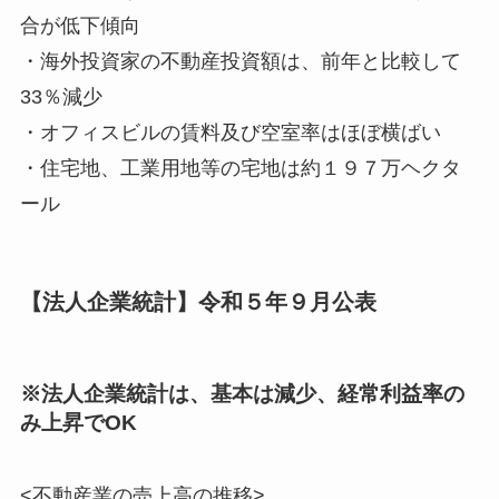
合が
低下
傾向
・海外投資家の不動産投資額は、前年と比較して
33％減少
・オフィスビルの賃料及び空室率は
ほぼ横ばい
・住宅地、工業用地等の
宅地は約１９７万ヘクタ
ール
【法人企業統計】令和５年９月公表
※
法人企業統計
は、
基本
は
減少
、
経常利益率の
み上昇
でOK
<不動産業の売上高の推移>