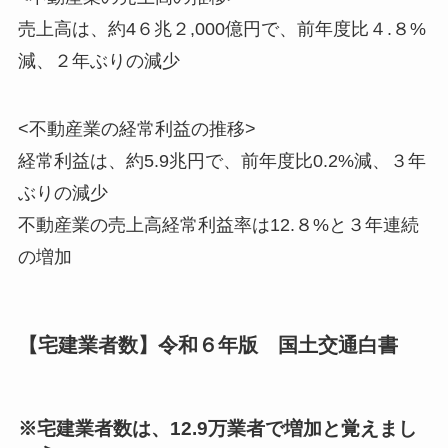
売上高は、約4６兆２,000億円で、前年度比
４.８%
減
、
２年ぶりの
減少
<不動産業の経常利益の推移>
経常利益は、約5.9兆円で、前年度比0.2%
減
、
３年
ぶりの
減少
不動産業の売上高経常利益率は12.８%と
３年連続
の
増加
【宅建業者数】令和６年版 国土交通白書
※
宅建業者数
は、
12.9万業者で増加
と覚えまし