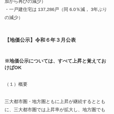
加から再びの
減少
）
・一戸建住宅は 137,286戸（同
6.0％減
，
3年ぶり
の
減少
）
【地価公示】令和６年３月公表
※
地価公示
については、
すべて
上昇
と覚えてお
けばOK
（１）概要
三大都市圏・地方圏ともに上昇
が継続するととも
に、三大都市圏では
上昇率が拡大
し、地方圏でも