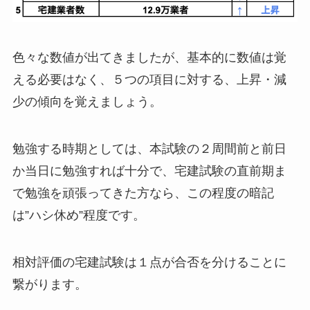
色々な数値が出てきましたが、基本的に数値は覚
える必要はなく、
５つの項目
に対する、上昇・減
少の
傾向
を覚えましょう。
勉強する時期としては、本試験の
２周間前
と前日
か当日に勉強すれば十分で、宅建試験の直前期ま
で勉強を頑張ってきた方なら、この程度の暗記
は”ハシ休め”程度です。
相対評価の宅建試験は
１点が合否を分け
ることに
繋がります。