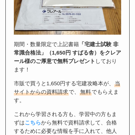
期間・数量限定で上記書籍
「宅建士試験 非
常識合格法」（1,650円 すばる舎）をクレア
ール様のご厚意で無料プレゼント
しており
ます！
市販で買うと1,650円する宅建攻略本が、
当
サイトからの資料請求
で、
無料
でもらえま
す。
これから学習される方も、学習中の方もま
ずは
こちら
から無料で資料請求して、合格
するために必要な情報を手に入れて、他人