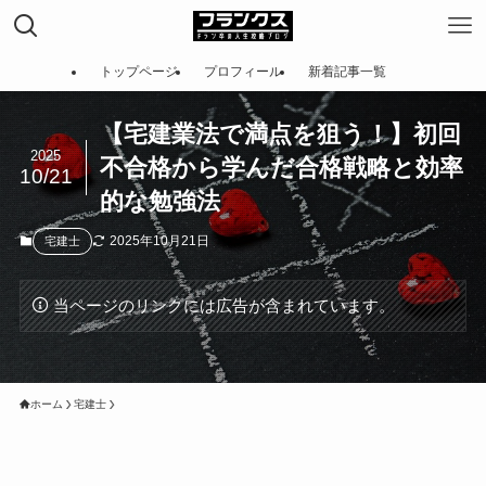
トップページ
プロフィール
新着記事一覧
【宅建業法で満点を狙う！】初回
2025
不合格から学んだ合格戦略と効率
10/21
的な勉強法
2025年10月21日
宅建士
当ページのリンクには広告が含まれています。
ホーム
宅建士