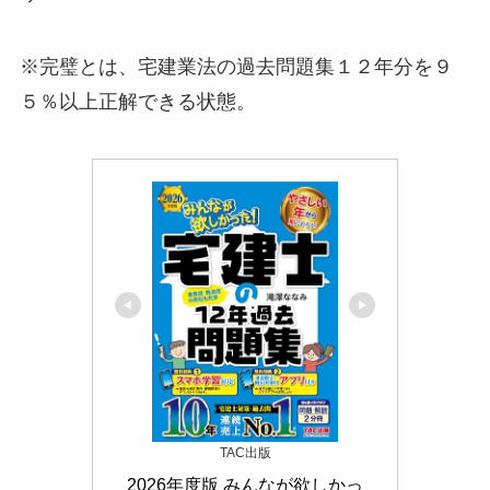
※
完璧
とは、
宅建業法の過去問題集１２年分を９
５％以上正解
できる状態。
TAC出版
2026年度版 みんなが欲しかっ