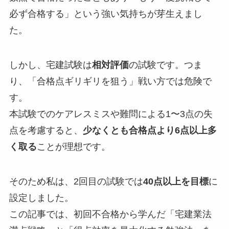
必ず合格する」という強い気持ちが芽生えまし
た。
しかし、宅建試験は
相対評価
の試験です。つま
り、「合格点ギリギリを狙う」戦い方では危険で
す。
本試験でのケアレスミスや難問による1〜3点の失
点を考慮すると、
少なくとも合格点より6点以上多
く取る
ことが理想です。
そのため私は、2回目の試験では
40点以上を目標
に
設定しました。
この記事では、初回不合格から学んだ「宅建業法