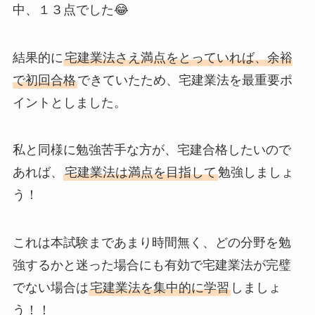
中、１３点でした😂
結果的に
宅建業法さえ満点をとっていれば、余裕
で初回合格
できていたため、
宅建業法を最重要ポ
イント
としました。
私と同様に勉強苦手な方が、宅建合格したいので
あれば、
宅建業法は満点
を目指して
勉強しましょ
う！
これは本試験まであまり時間無く、どの分野を勉
強するかと迷った場合にも有効で宅建業法が
完璧
でない場合は
宅建業法を集中的に学習
しましょ
う！！